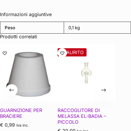
Informazioni aggiuntive
Peso
0,1 kg
Prodotti correlati
ESAURITO
GUARNIZIONE PER
RACCOGLITORE DI
Guarniz
BRACIERE
MELASSA EL-BADIA –
nero N
PICCOLO
€
0,99
€
2,00
Iva inc.
€
20,00