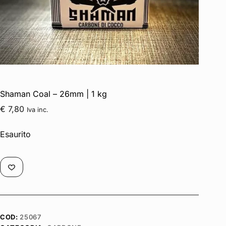
Shaman Coal – 26mm | 1 kg
€
7,80
Iva inc.
Esaurito
COD:
25067