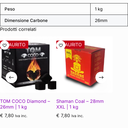
Peso
1 kg
Dimensione Carbone
26mm
Prodotti correlati
ESAURITO
ESAURITO
ESAU
TOM COCO Diamond –
Shaman Coal – 28mm
Cocobr
26mm | 1 kg
XXL | 1 kg
€
7,50
€
7,80
€
7,80
Iva inc.
Iva inc.