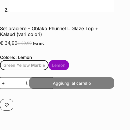
Set braciere – Oblako Phunnel L Glaze Top +
Kalaud (vari colori)
€
34,90
€
38,90
Iva inc.
Colore:
: Lemon
Green Yellow Marble
Lemon
Aggiungi al carrello