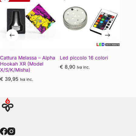
Cattura Melassa – Alpha
Led piccolo 16 colori
Deterge
Hookah XR (Model
SCHM
€
8,90
Iva inc.
X/S/K/Misha)
€
4,90
€
39,95
Iva inc.