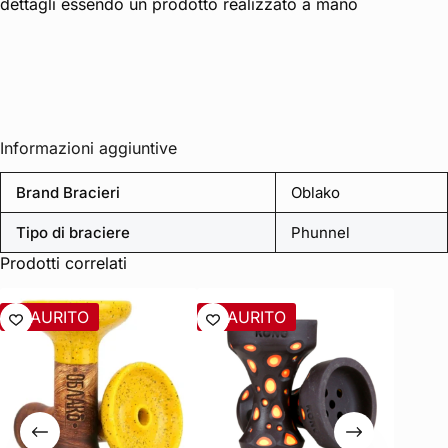
dettagli essendo un prodotto realizzato a mano
Informazioni aggiuntive
Brand Bracieri
Oblako
Tipo di braciere
Phunnel
Prodotti correlati
ESAURITO
ESAURITO
ESAU