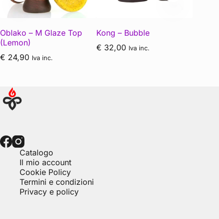
Oblako – M Glaze Top
Kong – Bubble
Quasar
(Lemon)
bracier
€
32,00
Iva inc.
€
24,90
€
25,0
Iva inc.
Catalogo
Il mio account
Cookie Policy
Termini e condizioni
Privacy e policy